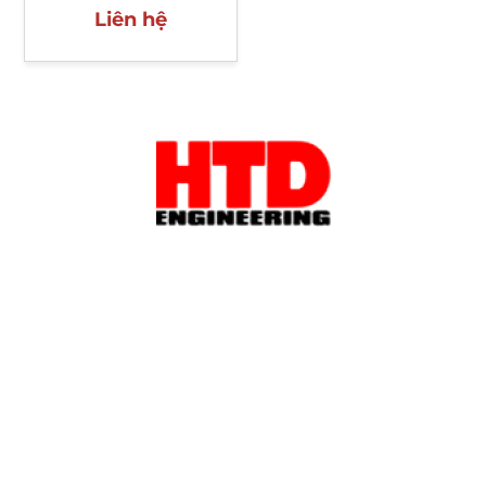
Liên hệ
Xem địa chỉ
THÔNG TIN LIÊN HỆ
Đ/c: 5-7-9 Đặng Văn Ngữ, P. Phú Nhuận, TP. HCM
Điện thoại: 028.3997.3362
Email liên hệ: info@htdengineering.vn
Website: http://htdengineering.vn
FOLLOW US