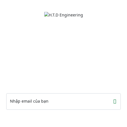
Xem địa chỉ
THÔNG TIN LIÊN HỆ
Đ/c: 5-7-9 Đặng Văn Ngữ, P. Phú Nhuận, TP. HCM
Điện thoại: 028.3997.3362
Email liên hệ: info@htdengineering.vn
Website: http://htdengineering.vn
FOLLOW US
Nhập email của bạn
MÃ QR