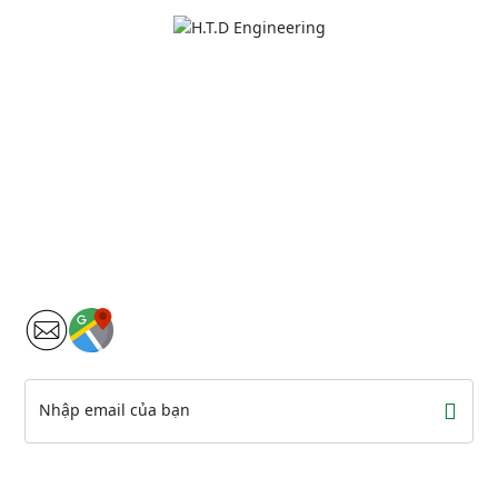
Xem địa chỉ
THÔNG TIN LIÊN HỆ
Đ/c: 5-7-9 Đặng Văn Ngữ, P. Phú Nhuận, TP. HCM
Điện thoại: 028.3997.3362
Email liên hệ: info@htdengineering.vn
Website: http://htdengineering.vn
FOLLOW US
Nhập email của bạn
MÃ QR