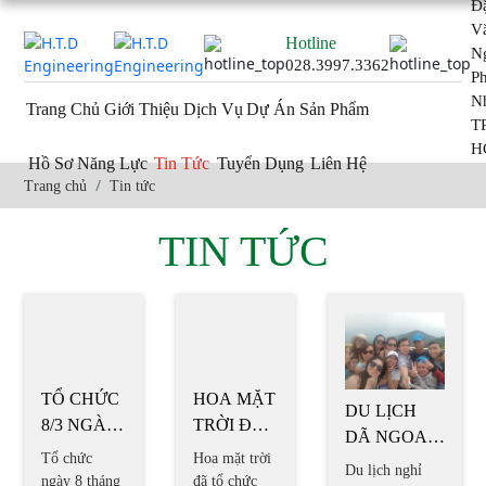
Đ
V
Hotline
Ng
028.3997.3362
P
N
Trang Chủ
Giới Thiệu
Dịch Vụ
Dự Án
Sản Phẩm
TP
H
Hồ Sơ Năng Lực
Tin Tức
Tuyển Dụng
Liên Hệ
Trang chủ
Tin tức
TIN TỨC
HOA MẶT
DU LỊCH
TRỜI ĐÃ
TỔ CHỨC
DÃ NGOAI
TỔ CHỨC
8/3 NGÀY
Hoa mặt trời
3 NGÀY 3
Du lịch nghỉ
MỘT
QUỐC TẾ
đã tổ chức
Tổ chức