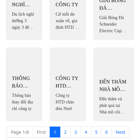
nhóm khác tổ
KHÁC TỔ
chức tặng quà
CHỨC
cho hơn 120
TẶNG QUÀ
trường hợp có
CHO HƠN
hoàn cảnh khó
120
khăn.
TẤT NIÊN
TRƯỜNG
DU LỊCH
CÔNG TY
HỢP CÓ
NGHỈ
GIẢI BÓNG
Cứ mỗi đọ
HOÀN
DƯỠNG 3
ĐÁ
Du lịch nghỉ
xuân về, gia
CẢNH KHÓ
NGÀY 3
SCHNEIDER
dưỡng 3
đình HTD lại
Giải Bóng Đá
KHĂN.
ĐÊM TẠI
ELECTRIC
ngày 3 đêm
quây quần
Schneider
tại Quy Nhơn
QUY
CUP 2016
bên nhau,
Electric Cup
2018
cùng nhau
2016 khai mạc
NHƠN
nhìn lại
ngày 14/8/2016
2018
những hoạt
động đã trải
qua trong
năm.
THÔNG
CÔNG TY
ĐẾN THĂM
BÁO
HTD