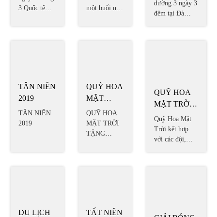
ĐÊM TẠI
dưỡng 3 ngày 3
BUỔI
PHỤ NỮ
một buổi nấu
ngày 8 tháng
ĐÀ NẴNG-
đêm tại Đà
ăn từ thiện
NẤU ĂN
3 Quốc tế
Nẵng- Bà Nà
BÀ NÀ HILL
tại Mái Ấm
phụ nữ
TỪ THIỆN
hill
Hoa Hồng -
TẠI MÁI
Củ Chi
ẤM HOA
HỒNG -
CỦ CHI
TÂN NIÊN
QUỸ HOA
2019
MẶT
TRỜI
TÂN NIÊN
QUỸ HOA
TẶNG
2019
MẶT TRỜI
SÁCH
TẶNG
SÁCH CHO
CHO
TRƯỜNG
TRƯỜNG
QUỸ HOA
HỌC
HỌC
MẶT TRỜI
KẾT HỢP
Quỹ Hoa Mặt
VỚI CÁC
Trời kết hợp
ĐỘI, NHÓM
với các đội,